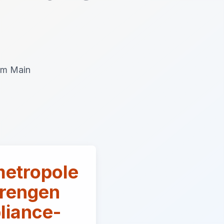
 am Main
metropole
trengen
iance-