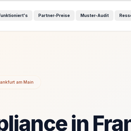
wählten Sprunglink und navigiert direkt zum entsprechenden
wählten Sprunglink und navigiert direkt zum entsprechenden
funktioniert's
Partner-Preise
Muster-Audit
Ress
rankfurt am Main
iance in Fran