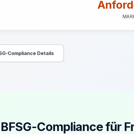
Anford
MAR
SG-Compliance Details
Sekundäre Aktion
r BFSG-Compliance für F