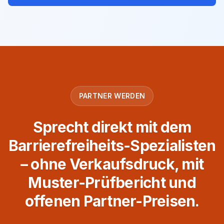
PARTNER WERDEN
Sprecht direkt mit dem
Barrierefreiheits-Spezialisten
– ohne Verkaufsdruck, mit
Muster-Prüfbericht und
offenen Partner-Preisen.