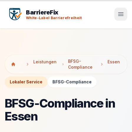
Tab-Taste zeigt Sprunglinks an. Enter aktiviert den ausge
Tab-Taste zeigt Sprunglinks an. Enter aktiviert den ausge
BarriereFix
White-Label Barrierefreiheit
BFSG-
Leistungen
Essen
Compliance
Lokaler Service
BFSG-Compliance
BFSG-Compliance in
Essen