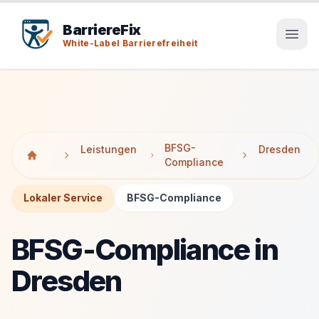
Tab-Taste zeigt Sprunglinks an. Enter aktiviert den ausge
Tab-Taste zeigt Sprunglinks an. Enter aktiviert den ausge
BarriereFix
White-Label Barrierefreiheit
BFSG-
Leistungen
Dresden
Compliance
Lokaler Service
BFSG-Compliance
BFSG-Compliance in
Dresden