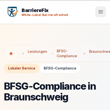
Tab-Taste zeigt Sprunglinks an. Enter aktiviert den ausge
Tab-Taste zeigt Sprunglinks an. Enter aktiviert den ausge
BarriereFix
White-Label Barrierefreiheit
BFSG-
Leistungen
Braunschwe
Compliance
Lokaler Service
BFSG-Compliance
BFSG-Compliance in
Braunschweig