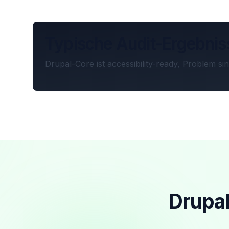
Typische Audit-Ergebnis
Drupal-Core ist accessibility-ready, Problem 
Drupal