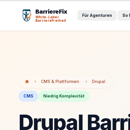
Tab-Taste zeigt Sprunglinks an. Enter aktiviert den ausge
Tab-Taste zeigt Sprunglinks an. Enter aktiviert den ausge
BarriereFix
Für Agenturen
So 
White-Label
Barrierefreiheit
CMS & Plattformen
Drupal
CMS
Niedrig Komplexität
Drupal Barr