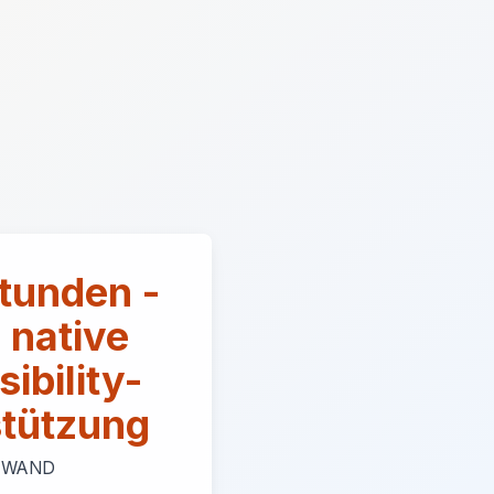
tunden -
 native
ibility-
stützung
FWAND