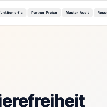
wählten Sprunglink und navigiert direkt zum entsprechenden
wählten Sprunglink und navigiert direkt zum entsprechenden
funktioniert's
Partner-Preise
Muster-Audit
Ress
ierefreiheit