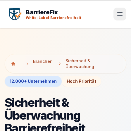
Tab-Taste zeigt Sprunglinks an. Enter aktiviert den ausge
Tab-Taste zeigt Sprunglinks an. Enter aktiviert den ausge
BarriereFix
White-Label Barrierefreiheit
Sicherheit &
Branchen
Überwachung
12.000+ Unternehmen
Hoch Priorität
Sicherheit &
Überwachung
Barrierefreiheit