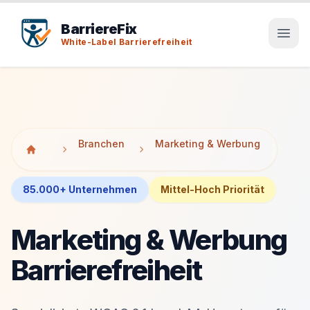
Tab-Taste zeigt Sprunglinks an. Enter aktiviert den ausge
Tab-Taste zeigt Sprunglinks an. Enter aktiviert den ausge
BarriereFix
White-Label Barrierefreiheit
Branchen
Marketing & Werbung
85.000+ Unternehmen
Mittel-Hoch Priorität
Marketing & Werbung
Barrierefreiheit