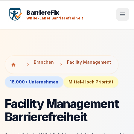
Tab-Taste zeigt Sprunglinks an. Enter aktiviert den ausge
Tab-Taste zeigt Sprunglinks an. Enter aktiviert den ausge
BarriereFix
White-Label Barrierefreiheit
Branchen
Facility Management
18.000+ Unternehmen
Mittel-Hoch Priorität
Facility Management
Barrierefreiheit