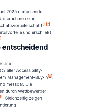
t Juni 2025 umfassende
n Unternehmen eine
[1]
[2]
chäftsvorteile schafft
rbsvorteile und erschließt
]
.
p entscheidend
r alle
% aller Accessibility-
[6]
elndem Management-Buy-in
.
und messbar. Die
ngen durch Wettbewerber
5]
. Gleichzeitig zeigen
ntierung