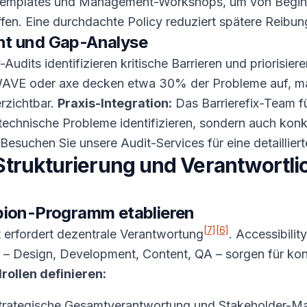
-Templates und Management-Workshops, um von Beginn
ffen. Eine durchdachte Policy reduziert spätere Reibu
nt und Gap-Analyse
-Audits identifizieren kritische Barrieren und priorisie
WAVE oder axe decken etwa 30% der Probleme auf, man
erzichtbar.
Praxis-Integration:
Das Barrierefix-Team f
r technische Probleme identifizieren, sondern auch ko
. Besuchen Sie unsere Audit-Services für eine detailli
trukturierung und Verantwortli
pion-Programm etablieren
[7]
[6]
it erfordert dezentrale Verantwortung
. Accessibili
– Design, Development, Content, QA – sorgen für kont
rollen definieren:
rategische Gesamtverantwortung und Stakeholder-