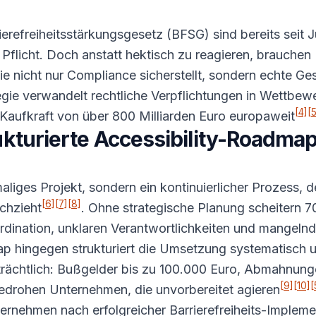
rrierefreiheitsstärkungsgesetz (BFSG) sind bereits sei
s Pflicht. Doch anstatt hektisch zu reagieren, brauche
 nicht nur Compliance sicherstellt, sondern echte Ges
gie verwandelt rechtliche Verpflichtungen in Wettbewe
[4]
[5
 Kaufkraft von über 800 Milliarden Euro europaweit
kturierte Accessibility-Roadma
nmaliges Projekt, sondern ein kontinuierlicher Prozess, de
[6]
[7]
[8]
chzieht
. Ohne strategische Planung scheitern 70
Koordination, unklaren Verantwortlichkeiten und mang
ap hingegen strukturiert die Umsetzung systematisch 
beträchtlich: Bußgelder bis zu 100.000 Euro, Abmahnu
[9]
[10]
[
drohen Unternehmen, die unvorbereitet agieren
rnehmen nach erfolgreicher Barrierefreiheits-Impleme