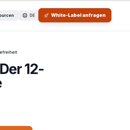
 Seitenbereich.
White-Label anfragen
ourcen
DE
efreiheit
Der 12-
e