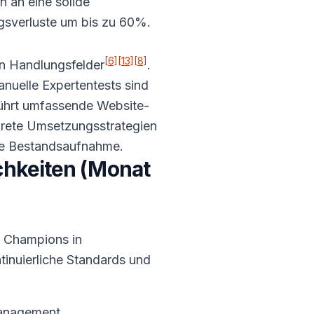
 an eine solide
ngsverluste um bis zu 60%.
[6]
[13]
[8]
ren Handlungsfelder
.
uelle Expertentests sind
ührt umfassende Website-
nkrete Umsetzungsstrategien
erte Bestandsaufnahme.
chkeiten (Monat
ty Champions in
inuierliche Standards und
Management