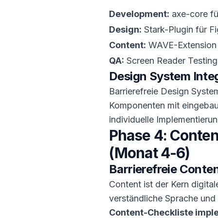
Development:
axe-core fü
Design:
Stark-Plugin für F
Content:
WAVE-Extension f
QA:
Screen Reader Testin
Design System Inte
Barrierefreie Design Syste
Komponenten mit eingebaut
individuelle Implementieru
Phase 4: Conten
(Monat 4-6)
Barrierefreie Conte
Content ist der Kern digitale
verständliche Sprache und 
Content-Checkliste impl