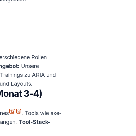
erschiedene Rollen
ngebot:
Unsere
-Trainings zu ARIA und
und Layouts.
Monat 3-4)
[13]
[8]
ines
. Tools wie axe-
elangen.
Tool-Stack-