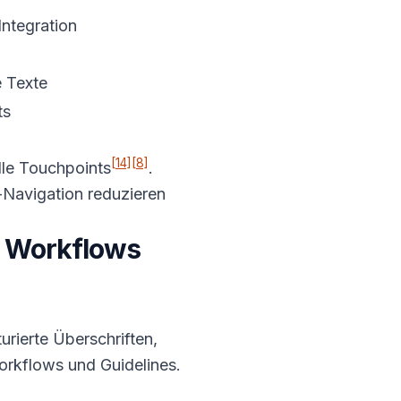
Integration
 Texte
ts
[14]
[8]
lle Touchpoints
.
Navigation reduzieren
e Workflows
kturierte Überschriften,
Workflows und Guidelines.