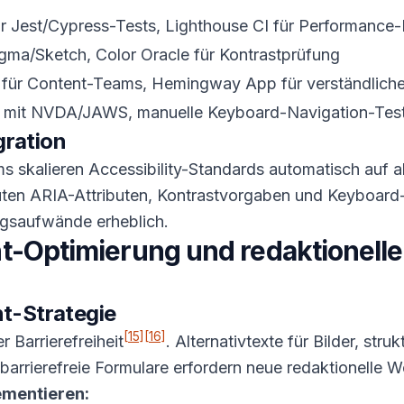
r Jest/Cypress-Tests, Lighthouse CI für Performance-
igma/Sketch, Color Oracle für Kontrastprüfung
ür Content-Teams, Hemingway App für verständliche
g mit NVDA/JAWS, manuelle Keyboard-Navigation-Tes
gration
ms skalieren Accessibility-Standards automatisch auf a
en ARIA-Attributen, Kontrastvorgaben und Keyboard-
ngsaufwände erheblich.
t-Optimierung und redaktionell
nt-Strategie
[15]
[16]
r Barrierefreiheit
. Alternativtexte für Bilder, stru
barrierefreie Formulare erfordern neue redaktionelle 
ementieren: