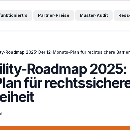
wählten Sprunglink und navigiert direkt zum entsprechenden
funktioniert's
Partner-Preise
Muster-Audit
Ress
ity-Roadmap 2025: Der 12-Monats-Plan für rechtssichere Barrier
lity-Roadmap 2025: 
an für rechtssicher
eiheit
it