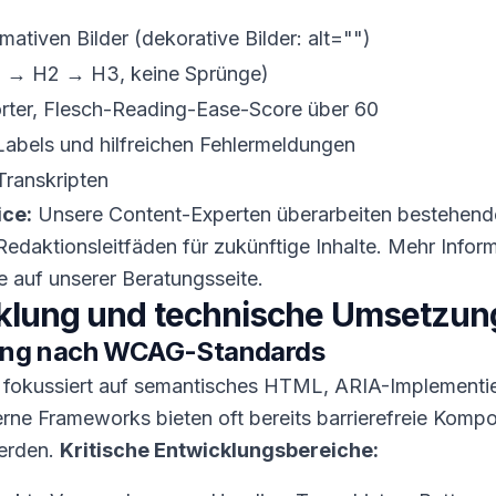
ormativen Bilder (dekorative Bilder: alt="")
H1 → H2 → H3, keine Sprünge)
rter, Flesch-Reading-Ease-Score über 60
Labels und hilfreichen Fehlermeldungen
Transkripten
ice:
Unsere Content-Experten überarbeiten bestehend
edaktionsleitfäden für zukünftige Inhalte. Mehr Infor
e auf unserer Beratungsseite.
cklung und technische Umsetzun
ung nach WCAG-Standards
 fokussiert auf semantisches HTML, ARIA-Implementi
rne Frameworks bieten oft bereits barrierefreie Komp
werden.
Kritische Entwicklungsbereiche: