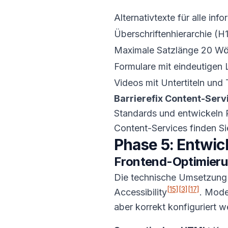
Alternativtexte für alle inf
Überschriftenhierarchie (
Maximale Satzlänge 20 Wö
Formulare mit eindeutigen 
Videos mit Untertiteln und 
Barrierefix Content-Serv
Standards und entwickeln R
Content-Services finden Si
Phase 5: Entwi
Frontend-Optimier
Die technische Umsetzung
[15]
[3]
[17]
Accessibility
. Mode
aber korrekt konfiguriert 