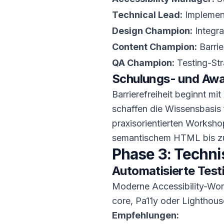
Technical Lead:
Implement
Design Champion:
Integra
Content Champion:
Barrie
QA Champion:
Testing-Str
Schulungs- und Aw
Barrierefreiheit beginnt mit
schaffen die Wissensbasis
praxisorientierten Worksho
semantischem HTML bis zu 
Phase 3: Techni
Automatisierte Test
Moderne Accessibility-Work
core, Pa11y oder Lighthous
Empfehlungen: