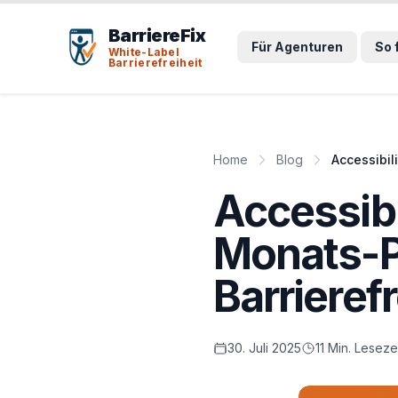
Tab-Taste zeigt Sprunglinks an. Enter aktiviert den ausge
BarriereFix
Für Agenturen
So 
White-Label
Barrierefreiheit
Home
Blog
Accessibil
Accessibi
Monats-Pl
Barrierefr
30. Juli 2025
11 Min. Leseze